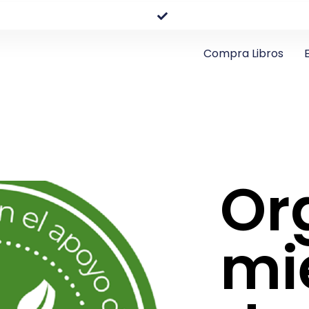
Compra Libros
Or
mi