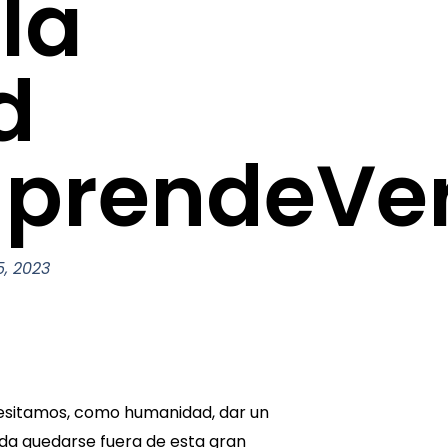
la
d
prendeVe
5, 2023
cesitamos, como humanidad, dar un
da quedarse fuera de esta gran