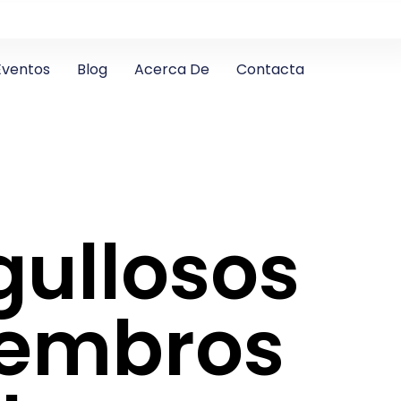
Eventos
Blog
Acerca De
Contacta
gullosos
embros